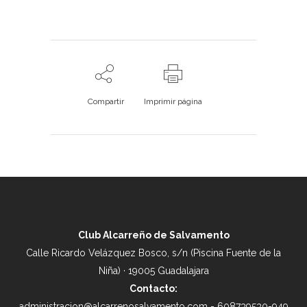
Compartir
Imprimir página
Club Alcarreño de Salvamento
Calle Ricardo Velázquez Bosco, s/n (Piscina Fuente de la
Niña) · 19005 Guadalajara
Contacto:
administracion@alcarrenosalvamento.com - 608739530-949