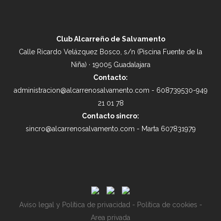
Club Alcarreño de Salvamento
Calle Ricardo Velázquez Bosco, s/n (Piscina Fuente de la
Niña) · 19005 Guadalajara
Contacto:
administracion@alcarrenosalvamento.com - 608739530-949
21 01 78
Contacto sincro:
sincro@alcarrenosalvamento.com - Marta 607831979
Aviso legal y Política de privacidad
-
Política de cookies
-
Area privada