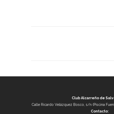
Club Alcarreño de Sal
Calle Ricardo Velázquez Bosco, s/n (Piscina Fuent
Contacto: