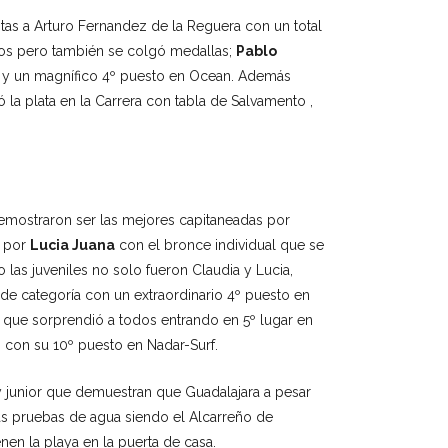
as a Arturo Fernandez de la Reguera con un total
oros pero también se colgó medallas;
Pablo
s y un magnífico 4º puesto en Ocean. Además
la plata en la Carrera con tabla de Salvamento ,
 demostraron ser las mejores capitaneadas por
y por
Lucia Juana
con el bronce individual que se
 las juveniles no solo fueron Claudia y Lucia,
 de categoría con un extraordinario 4º puesto en
s que sorprendió a todos entrando en 5º lugar en
 con su 10º puesto en Nadar-Surf.
 y junior que demuestran que Guadalajara a pesar
s pruebas de agua siendo el Alcarreño de
nen la playa en la puerta de casa.