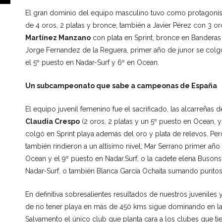
El gran dominio del equipo masculino tuvo como protagonist
de 4 oros, 2 platas y bronce, también a Javier Pérez con 3 
Martínez Manzano
con plata en Sprint, bronce en Bandera
Jorge Fernandez de la Reguera, primer año de junor se colgó 
el 5º puesto en Nadar-Surf y 6º en Ocean.
Un subcampeonato que sabe a campeonas de España
El equipo juvenil femenino fue el sacrificado, las alcarreñas
Claudia Crespo
(2 oros, 2 platas y un 5º puesto en Ocean, 
colgó en Sprint playa además del oro y plata de relevos. Pero
también rindieron a un altísimo nivel; Mar Serrano primer año
Ocean y el 9º puesto en Nadar.Surf, o la cadete elena Buson
Nadar-Surf, o también Blanca García Ochaita sumando puntos
En definitiva sobresalientes resultados de nuestros juveniles
de no tener playa en más de 450 kms sigue dominando en la
Salvamento el único club que planta cara a los clubes que tie