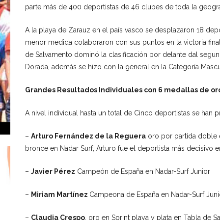
parte más de 400 deportistas de 46 clubes de toda la geograf
A la playa de Zarauz en el país vasco se desplazaron 18 dep
menor medida colaboraron con sus puntos en la victoria final
de Salvamento dominó la clasificación por delante dal segun
Dorada, además se hizo con la general en la Categoría Mascu
Grandes Resultados Individuales con 6 medallas de oro,
A nivel individual hasta un total de Cinco deportistas se 
–
Arturo Fernández de la Reguera
oro por partida doble
bronce en Nadar Surf, Arturo fue el deportista más decisivo en
–
Javier Pérez
Campeón de España en Nadar-Surf Junior
–
Miriam Martínez
Campeona de España en Nadar-Surf Juni
–
Claudia Crespo
, oro en Sprint playa y plata en Tabla de S