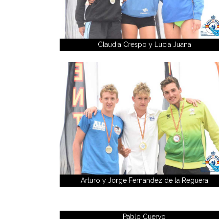
Claudia Crespo y Lucia Juana
Arturo y Jorge Fernandez de la Reguera
Pablo Cuervo