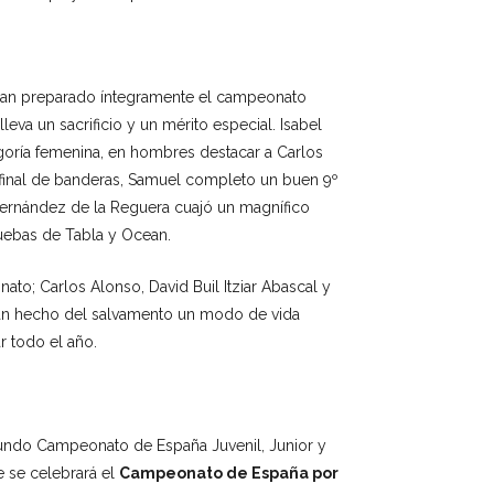
 han preparado íntegramente el campeonato
eva un sacrificio y un mérito especial. Isabel
egoría femenina, en hombres destacar a Carlos
final de banderas, Samuel completo un buen 9º
Fernández de la Reguera cuajó un magnífico
uebas de Tabla y Ocean.
o; Carlos Alonso, David Buil Itziar Abascal y
 han hecho del salvamento un modo de vida
r todo el año.
gundo Campeonato de España Juvenil, Junior y
e se celebrará el
Campeonato de España por