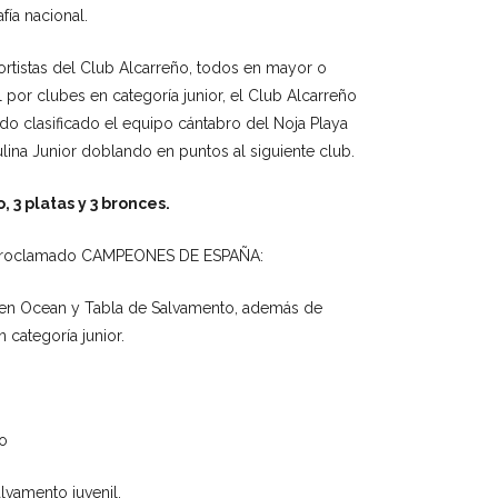
ía nacional.
ortistas del Club Alcarreño, todos en mayor o
 por clubes en categoría junior, el Club Alcarreño
do clasificado el equipo cántabro del Noja Playa
lina Junior doblando en puntos al siguiente club.
 3 platas y 3 bronces.
han proclamado CAMPEONES DE ESPAÑA:
 en Ocean y Tabla de Salvamento, además de
 categoría junior.
o
alvamento juvenil.